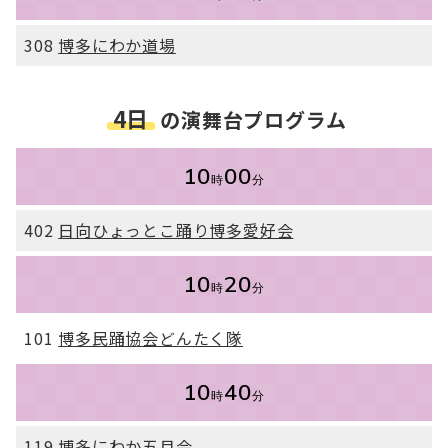
308
博多にわか道場
4日
の演舞台プログラム
10
00
時
分
402
日向ひょっとこ踊り博多愛好会
10
20
時
分
101
博多民踊協会どんたく隊
10
40
時
分
119
博多にわか五月会