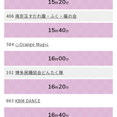
15
20
時
分
406
南京玉すだれ腹・ふく・福の会
15
40
時
分
584
🍊Orange Mugic
16
00
時
分
101
博多民踊協会どんたく隊
16
20
時
分
863
KBM DANCE
16
40
時
分