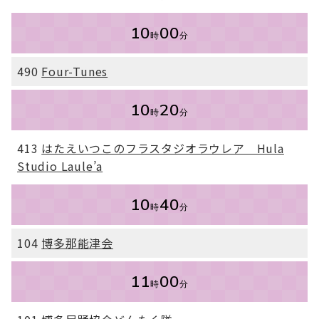
10
00
時
分
490
Four-Tunes
10
20
時
分
413
はたえいつこのフラスタジオラウレア Hula
Studio Laule’a
10
40
時
分
104
博多那能津会
11
00
時
分