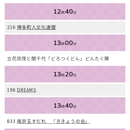
12
40
時
分
216
博多町人文化連盟
13
00
時
分
立花宗茂と誾千代「どろつくどん」どんたく隊
13
20
時
分
196
DREAMS
13
40
時
分
833
南京玉すだれ 「ききょうの会」