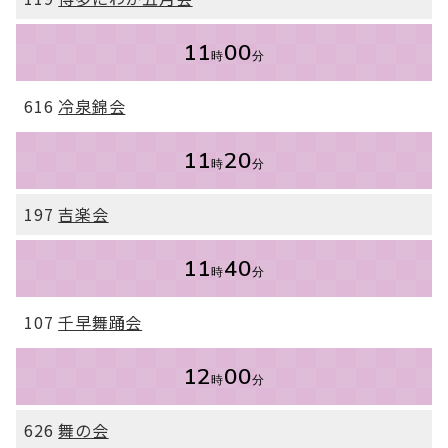
11
00
時
分
616
冷泉錦会
11
20
時
分
197
吉楽会
11
40
時
分
107
千早舞踊会
12
00
時
分
626
舞の会