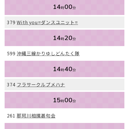
14
00
時
分
379
With you=ダンスユニット=
14
20
時
分
599
沖縄三線かりゆしどんたく隊
14
40
時
分
374
フラサークルプメハナ
15
00
時
分
261
那珂川相撲甚句会