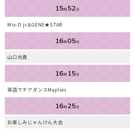
15
52
時
分
Mix-D jr.&GENE★STAR
16
05
時
分
山口光貴
16
15
時
分
英語でチアダンスMaplies
16
25
時
分
お楽しみじゃんけん大会