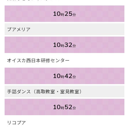
10
25
時
分
プアメリア
10
32
時
分
オイスカ西日本研修センター
10
42
時
分
手話ダンス（高取教室・室見教室）
10
52
時
分
リコプア