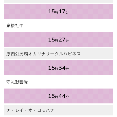
15
17
時
分
泉桜社中
15
27
時
分
原西公民館オカリナサークルハピネス
15
34
時
分
守礼鼓響隊
15
44
時
分
ナ・レイ・オ・コモハナ