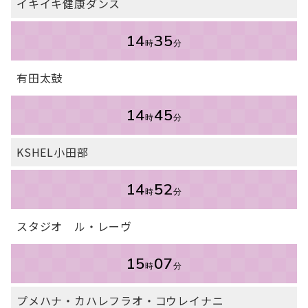
イキイキ健康ダンス
14
35
時
分
有田太鼓
14
45
時
分
KSHEL小田部
14
52
時
分
スタジオ ル・レーヴ
15
07
時
分
プメハナ・カハレフラオ・コウレイナニ