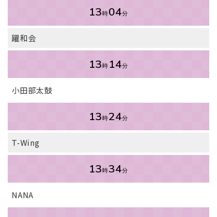
13
04
時
分
躍和会
13
14
時
分
小田部太鼓
13
24
時
分
T-Wing
13
34
時
分
NANA