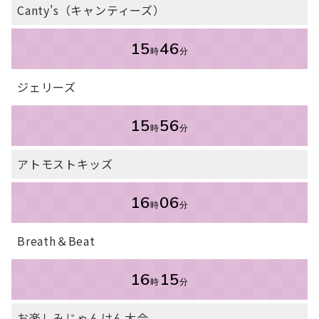
Canty's（キャンティーズ）
15
46
時
分
ジェリーズ
15
56
時
分
アトモストキッズ
16
06
時
分
Breath＆Beat
16
15
時
分
お楽しみじゃんけん大会