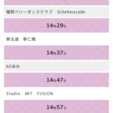
福岡ベリーダンスクラブ Scheherazade
14
29
時
分
拳法道 拳仁館
14
37
時
分
AOあお
14
47
時
分
Studio ART FUSION
14
57
時
分