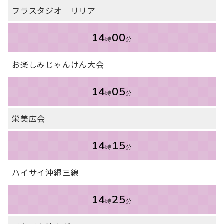
フラスタジオ リリア
14
00
時
分
お楽しみじゃんけん大会
14
05
時
分
栄美広会
14
15
時
分
ハイサイ沖縄三線
14
25
時
分