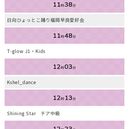
11
38
時
分
日向ひょっとこ踊り福岡早良愛好会
11
48
時
分
T-glow J1・Kids
12
03
時
分
Kshel_dance
12
13
時
分
Shining Star チア中級
12
23