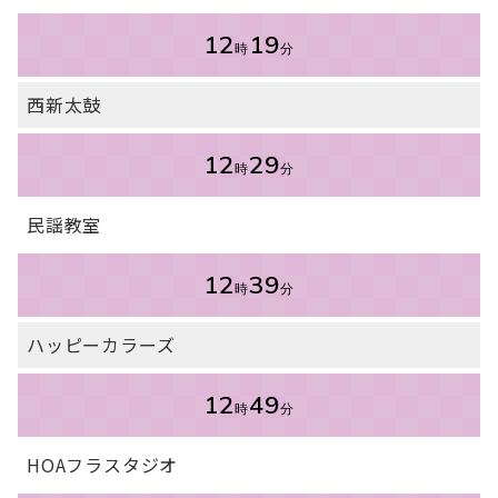
12
19
時
分
西新太鼓
12
29
時
分
民謡教室
12
39
時
分
ハッピーカラーズ
12
49
時
分
HOAフラスタジオ