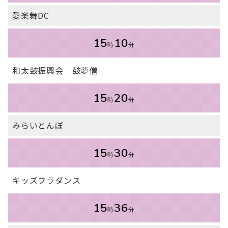
愛楽舞DC
15
10
時
分
和太鼓振興会 鼓夢僧
15
20
時
分
みらいとんぼ
15
30
時
分
キッズフラダンス
15
36
時
分