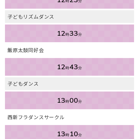
時
分
子どもリズムダンス
12
33
時
分
飯原太鼓同好会
12
43
時
分
子どもダンス
13
00
時
分
西新フラダンスサークル
13
10
時
分