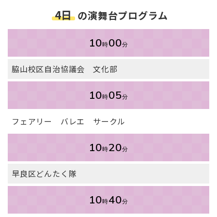
4日
の演舞台プログラム
10
00
時
分
脇山校区自治協議会 文化部
10
05
時
分
フェアリー バレエ サークル
10
20
時
分
早良区どんたく隊
10
40
時
分