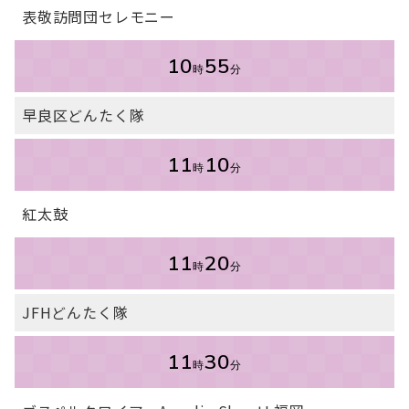
表敬訪問団セレモニー
10
55
時
分
早良区どんたく隊
11
10
時
分
紅太鼓
11
20
時
分
JFHどんたく隊
11
30
時
分