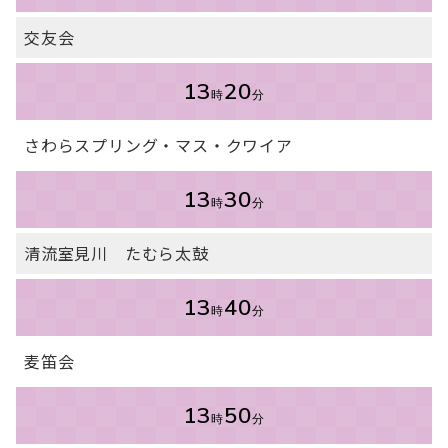
交友会
13
20
時
分
さわらスプリング・マス・クワイア
13
30
時
分
清流室見川 たむら太鼓
13
40
時
分
麦笛会
13
50
時
分