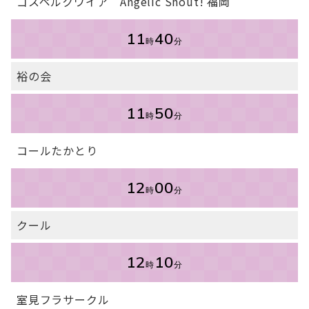
ゴスペルクワイア Angelic Shout! 福岡
11
40
時
分
裕の会
11
50
時
分
コールたかとり
12
00
時
分
クール
12
10
時
分
室見フラサークル