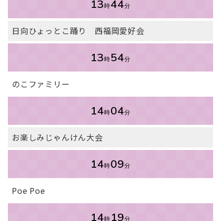
13
44
時
分
日向ひょっとこ踊り 西福岡愛好会
13
54
時
分
のこファミリー
14
04
時
分
お楽しみじゃんけん大会
14
09
時
分
Poe Poe
14
19
時
分