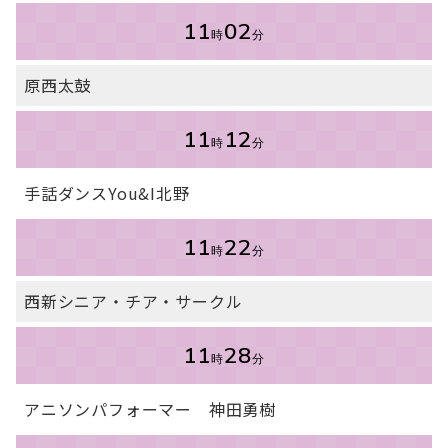
11
02
時
分
原西太鼓
11
12
時
分
手話ダンスYou&I北野
11
22
時
分
西新シニア・チア・サークル
11
28
時
分
アニソンパフォーマー 神田勇樹