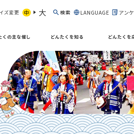
大
イズ変更
中
LANGUAGE
アン
検索
たくの主な催し
どんたくを知る
どんたくを