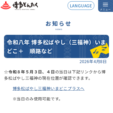
LANGUAGE
メニュー
お知らせ
NEWS
令和八年 博多松ばやし（三福神）いま
どこ＋ 順路など
2026年4月8日
☆
令和８年５月３日、４日
の当日は下記リンクから博
多松ばやし三福神の現在位置が確認できます。
博多松ばやし三福神いまどこプラスへ
※当日のみ使用可能です。