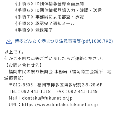
　　《手順５》ID団体情報登録画面展開

　　《手順６》ID団体情報登録入力・確認・送信

　　《手順７》事務局による審査・承認

　　《手順８》承認完了通知メール

　　《手順９》登録完了
博多どんたく港まつり注意事項等(pdf,1006.7KB)
以上です。

何かご不明な点等ございましたらご連絡ください。

【お問い合わせ先】

　福岡市民の祭り振興会 事務局（福岡商工会議所　地
域振興部）

　〒812-8505　福岡市博多区博多駅前2-9-28-6F

　TEL：092-441-1118　 FAX：092-441-1149

　Mail：dontaku@fukunet.or.jp

　URL：https://www.dontaku.fukunet.or.jp