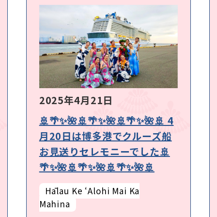
2025年4月21日
🚢🌴✨🌺🚢🌴✨🌺🚢🌴✨🌺🚢 4
月20日は博多港でクルーズ船
お見送りセレモニーでした🚢
🌴✨🌺🚢🌴✨🌺🚢🌴✨🌺🚢
Hālau Ke ʻAlohi Mai Ka
Mahina