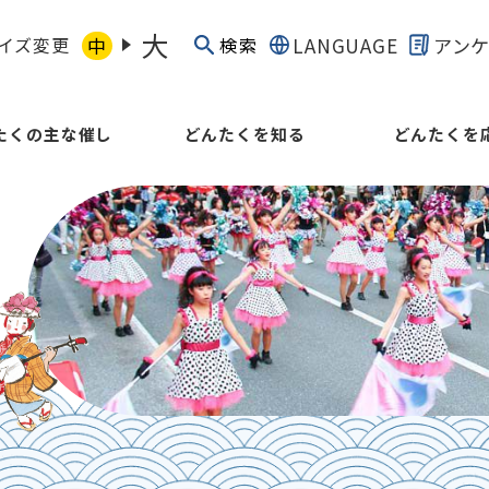
大
イズ変更
中
LANGUAGE
アン
検索
たくの主な催し
どんたくを知る
どんたくを