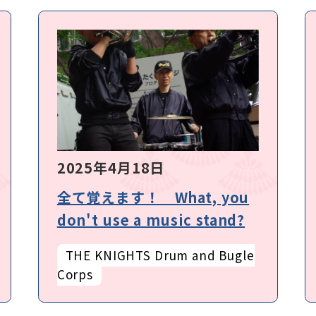
2025年4月18日
全て覚えます！ What, you
don't use a music stand?
THE KNIGHTS Drum and Bugle
Corps