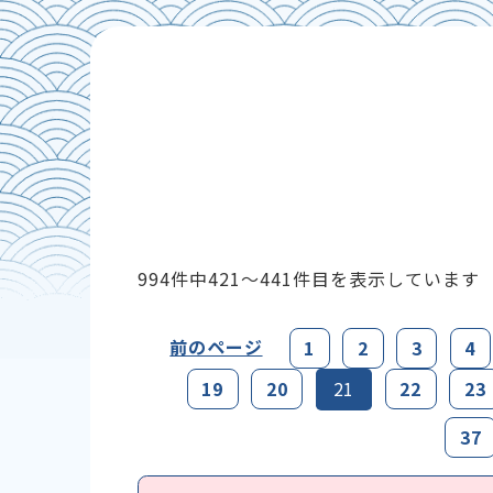
994件中
421～441
件目を表示しています
前のページ
1
2
3
4
19
20
22
23
21
37