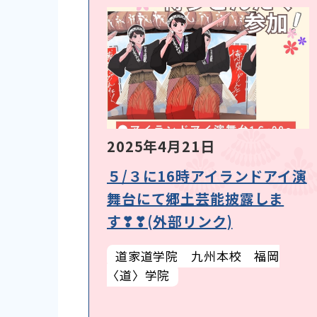
2025年4月21日
５/３に16時アイランドアイ演
舞台にて郷土芸能披露しま
す❣❣(外部リンク)
道家道学院 九州本校 福岡
〈道〉学院