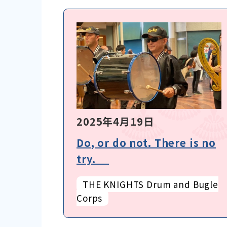
2025年4月19日
Do, or do not. There is no
try.
THE KNIGHTS Drum and Bugle
Corps