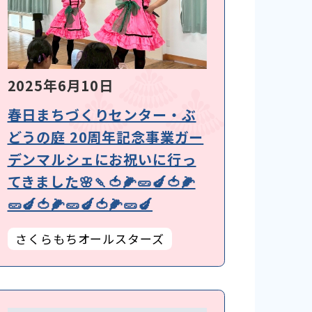
2025年6月10日
春日まちづくりセンター・ぶ
どうの庭 20周年記念事業ガー
デンマルシェにお祝いに行っ
てきました🌸🍡🍅🌽🥒🍆🍅🌽
🥒🍆🍅🌽🥒🍆🍅🌽🥒🍆
さくらもちオールスターズ