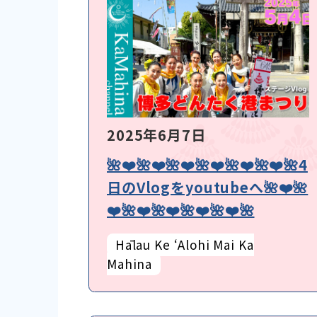
2025年6月7日
🌺❤️🌺❤️🌺❤️🌺❤️🌺❤️🌺❤️🌺4
日のVlogをyoutubeへ🌺❤️🌺
❤️🌺❤️🌺❤️🌺❤️🌺❤️🌺
Hālau Ke ʻAlohi Mai Ka
Mahina