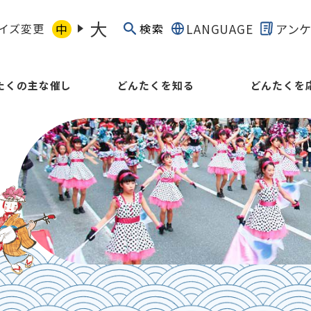
大
イズ変更
中
LANGUAGE
アン
検索
たくの主な催し
どんたくを知る
どんたくを