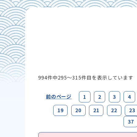
994件中
295～315
件目を表示しています
前のページ
1
2
3
4
19
20
21
22
23
37