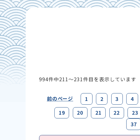
994件中
211～231
件目を表示しています
前のページ
1
2
3
4
19
20
21
22
23
37