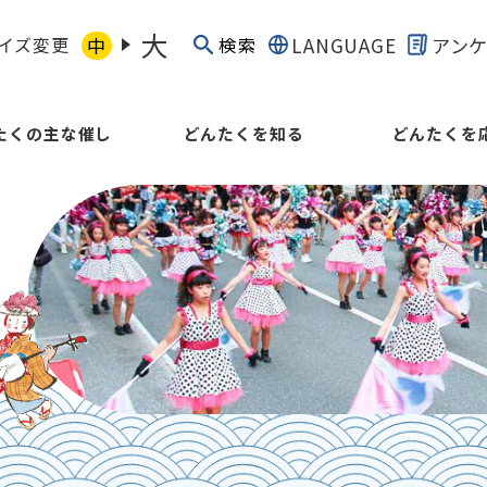
大
イズ変更
中
LANGUAGE
アン
検索
たくの主な催し
どんたくを知る
どんたくを