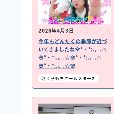
2026年4月3日
今年もどんたくの季節が近づ
いてきましたね🌸°・*:.。.☆
🌸°・*:.。.☆🌸°・*:.。.☆
🌸°・*:.。.☆🌸
さくらもちオールスターズ