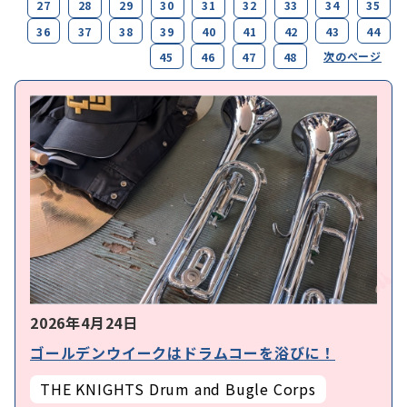
27
28
29
30
31
32
33
34
35
36
37
38
39
40
41
42
43
44
次のページ
45
46
47
48
2026年4月24日
ゴールデンウイークはドラムコーを浴びに！
THE KNIGHTS Drum and Bugle Corps