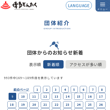
LANGUAGE
メニュー
団体紹介
GROUP INTRODUCTION
団体からのお知らせ新着
表示順
新着順
アクセスが多い順
993件中
169～189
件目を表示しています
前のページ
1
2
3
4
5
6
7
8
10
11
12
13
14
15
16
17
9
18
19
20
21
22
23
24
25
26