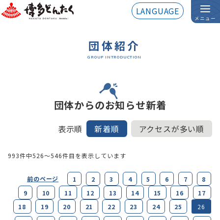
LANGUAGE
メニュー
団体紹介
GROUP INTRODUCTION
団体からのお知らせ新着
表示順
新着順
アクセスが多い順
993件中
526～546
件目を表示しています
前のページ
1
2
3
4
5
6
7
8
9
10
11
12
13
14
15
16
17
18
19
20
21
22
23
24
25
26