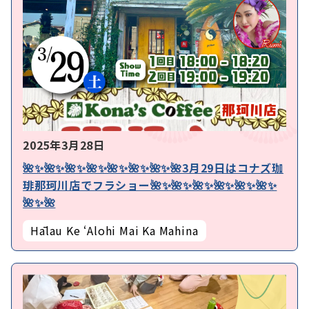
2025年3月28日
🌺✨🌺✨🌺✨🌺✨🌺✨🌺✨🌺✨🌺3月29日はコナズ珈
琲那珂川店でフラショー🌺✨🌺✨🌺✨🌺✨🌺✨🌺✨
🌺✨🌺
Hālau Ke ʻAlohi Mai Ka Mahina