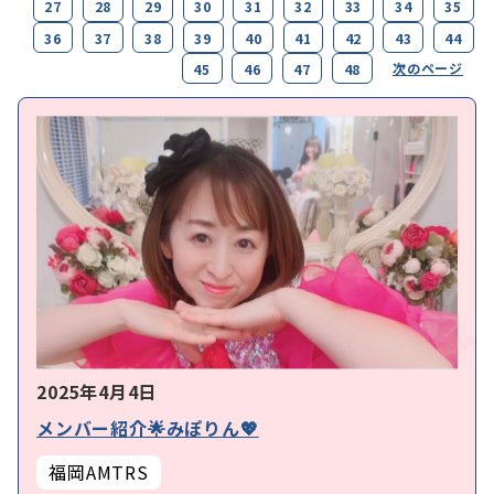
27
28
29
30
31
32
33
34
35
36
37
38
39
40
41
42
43
44
次のページ
45
46
47
48
2025年4月4日
メンバー紹介🌟みぽりん💖
福岡AMTRS