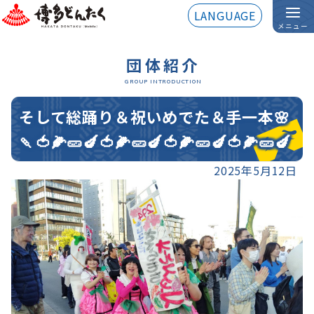
LANGUAGE
メニュー
団体紹介
GROUP INTRODUCTION
そして総踊り＆祝いめでた＆手一本🌸
🍡🍅🌽🥒🍆🍅🌽🥒🍆🍅🌽🥒🍆🍅🌽🥒🍆
2025年5月12日