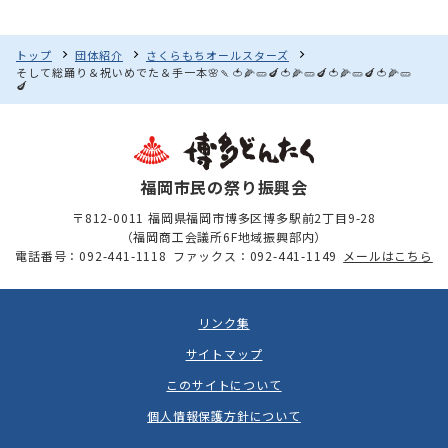
トップ
団体紹介
さくらもちオールスターズ
そして総踊り＆祝いめでた＆手一本🌸🍡🍅🌽🥒🍆🍅🌽🥒🍆🍅🌽🥒🍆🍅🌽🥒
🍆
福岡市民の祭り振興会
〒812-0011 福岡県福岡市博多区博多駅前2丁目9-28
（福岡商工会議所6F地域振興部内）
電話番号：092-441-1118
ファックス：092-441-1149
メールはこちら
リンク集
サイトマップ
このサイトについて
個人情報保護方針について