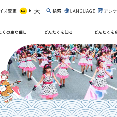
大
イズ変更
中
LANGUAGE
アン
検索
たくの主な催し
どんたくを知る
どんたくを