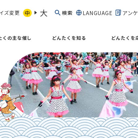
大
イズ変更
中
LANGUAGE
アン
検索
たくの主な催し
どんたくを知る
どんたくを