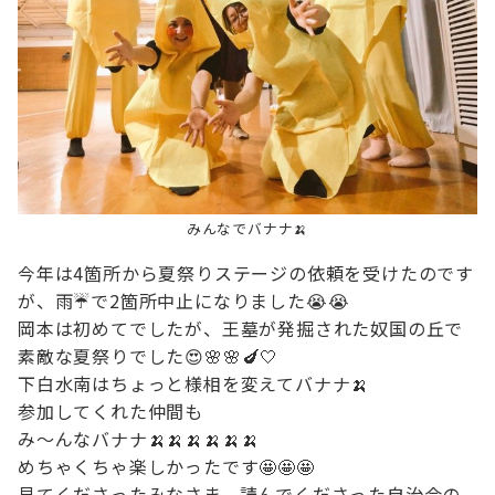
みんなでバナナ🍌
今年は4箇所から夏祭りステージの依頼を受けたのです
が、雨☔で2箇所中止になりました😭😭

岡本は初めてでしたが、王墓が発掘された奴国の丘で
素敵な夏祭りでした😍🌸🌸🍆‎🤍

下白水南はちょっと様相を変えてバナナ🍌

参加してくれた仲間も

み～んなバナナ🍌🍌🍌🍌🍌🍌

めちゃくちゃ楽しかったです🤩🤩🤩

見てくださったみなさま、読んでくださった自治会の