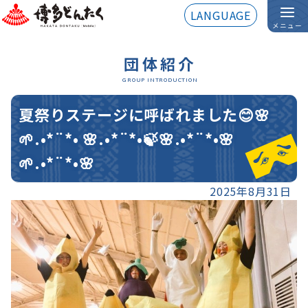
LANGUAGE
メニュー
団体紹介
GROUP INTRODUCTION
夏祭りステージに呼ばれました😊🌸
🌱.•*¨*• 🌸.•*¨*•🍃🌸.•*¨*•🌸
🌱.•*¨*•🌸
2025年8月31日