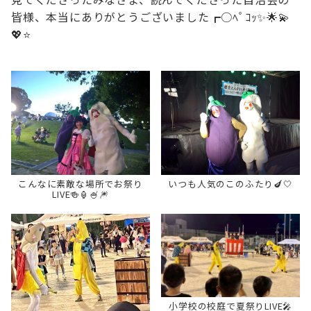
皆様、本当にありがとうございました┏○ﾍﾟｺｯ✨️🌟💫
💖⭐️
こんなに素敵な場所でお祭り
いつも人気のこのふたり🍆‎🤍
LIVE🍻🏮🍧🎆
小学校の校庭で夏祭りLIVE🎤