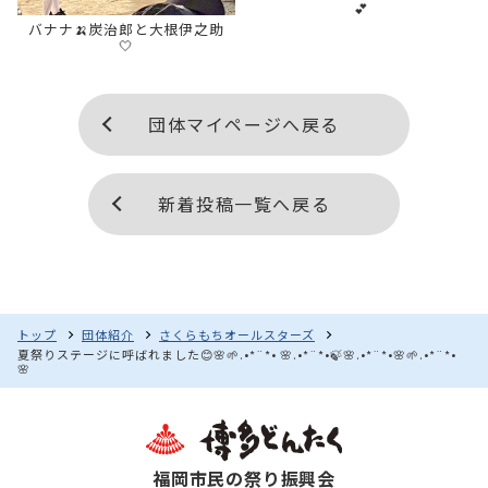
💕
バナナ🍌炭治郎と大根伊之助‎
🤍
団体マイページへ戻る
新着投稿一覧へ戻る
トップ
団体紹介
さくらもちオールスターズ
夏祭りステージに呼ばれました😊🌸🌱.•*¨*• 🌸.•*¨*•🍃🌸.•*¨*•🌸🌱.•*¨*•
🌸
福岡市民の祭り振興会