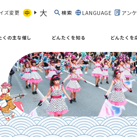
大
イズ変更
中
LANGUAGE
アン
検索
たくの主な催し
どんたくを知る
どんたくを