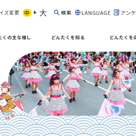
大
イズ変更
中
LANGUAGE
アン
検索
たくの主な催し
どんたくを知る
どんたくを