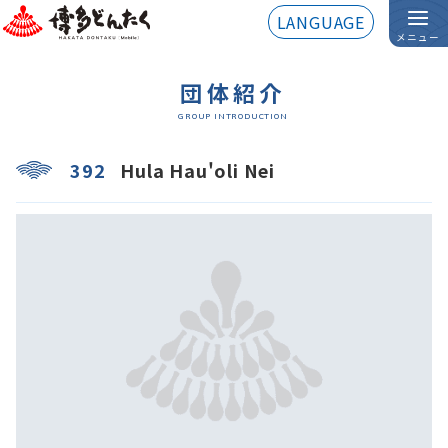
LANGUAGE
メニュー
団体紹介
GROUP INTRODUCTION
392
Hula Hau'oli Nei