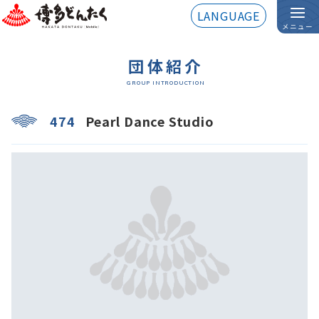
LANGUAGE
メニュー
団体紹介
GROUP INTRODUCTION
474
Pearl Dance Studio