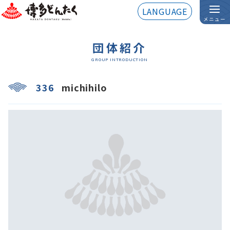
LANGUAGE
メニュー
団体紹介
GROUP INTRODUCTION
336
michihilo