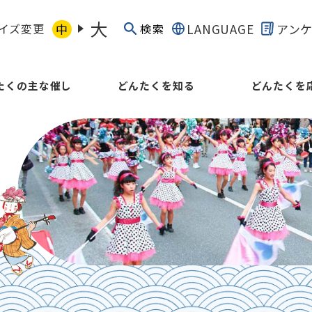
大
イズ変更
中
LANGUAGE
アン
検索
たくの主な催し
どんたくを知る
どんたくを