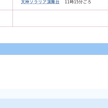
天神ソラリア演舞台
11時15分ごろ