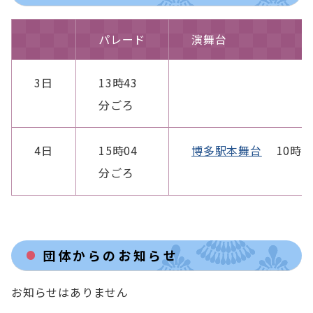
パレード
演舞台
3日
13時43
分ごろ
4日
15時04
博多駅本舞台
10時0
分ごろ
団体からのお知らせ
お知らせはありません