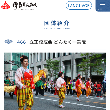
LANGUAGE
メニュー
団体紹介
GROUP INTRODUCTION
466
立正佼成会 どんたく一乗隊