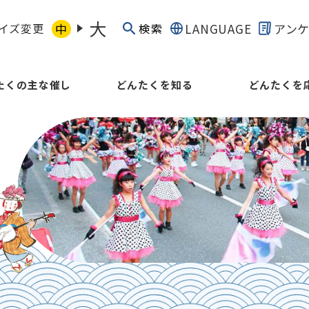
大
イズ変更
中
LANGUAGE
アン
検索
たくの主な催し
どんたくを知る
どんたくを