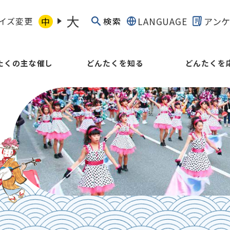
大
イズ変更
中
LANGUAGE
アン
検索
たくの主な催し
どんたくを知る
どんたくを