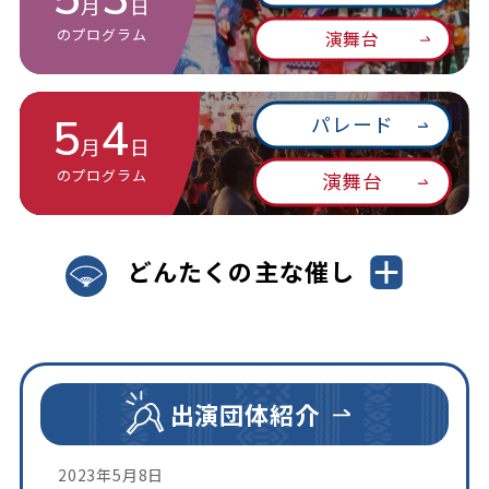
月
日
のプログラム
演舞台
5
4
パレード
月
日
のプログラム
演舞台
どんたくの主な催し
出演団体紹介
2023年5月8日