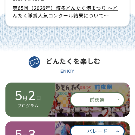
第65回（2026年）博多どんたく港まつり ～ど
んたく隊賞人気コンクール結果について～
どんたくを楽しむ
ENJOY
5
2
月
日
前夜祭
プログラム
5
3
パレード